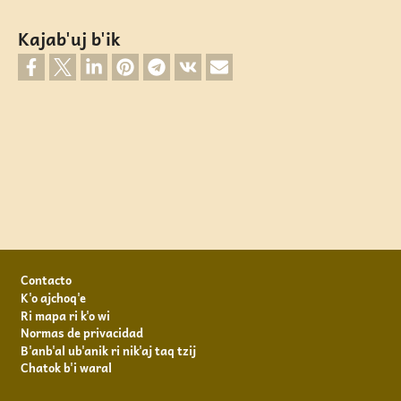
Kajab'uj b'ik
Footer
Contacto
K'o ajchoq'e
Ri mapa ri k'o wi
Normas de privacidad
B'anb'al ub'anik ri nik'aj taq tzij
Chatok b'i waral