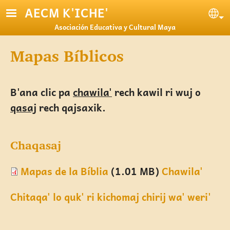
Pasar al contenido principal
AECM K'ICHE'
Se
Asociación Educativa y Cultural Maya
Mapas Bíblicos
B'ana clic pa
chawila'
rech kawil ri wuj o
qasaj
rech qajsaxik.
Chaqasaj
Mapas de la Bíblia
(1.01 MB)
Chawila'
Chitaqa' lo quk' ri kichomaj chirij wa' weri'