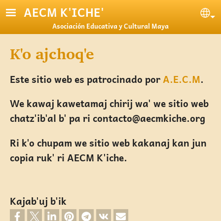
Pasar al contenido principal
AECM K'ICHE'
Se
Asociación Educativa y Cultural Maya
K'o ajchoq'e
Este sitio web es patrocinado por
A.E.C.M
.
We kawaj kawetamaj chirij wa' we sitio web
chatz'ib'al b' pa ri contacto@aecmkiche.org
Ri k'o chupam we sitio web kakanaj kan jun
copia ruk' ri AECM K'iche.
Kajab'uj b'ik