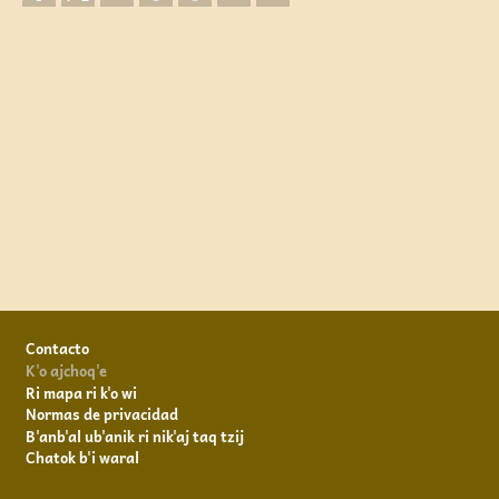
Footer
Contacto
K'o ajchoq'e
Ri mapa ri k'o wi
Normas de privacidad
B'anb'al ub'anik ri nik'aj taq tzij
Chatok b'i waral