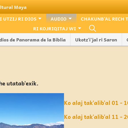
ultural Maya
 UTZIJ RI DIOS
AUDIO
CHAKUNB'AL RECH 
RI KOJRIQITAJ WI
dios de Panorama de la Biblia
Ukotz'i'jal ri Saron
che utatab'exik.
Ko alaj tak'alib'al 01 - 
Ko alaj tak'alib'al 11 - 