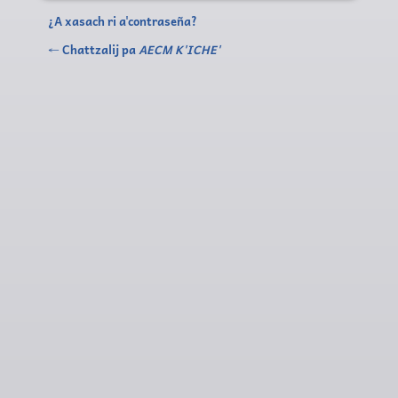
¿A xasach ri a'contraseña?
← Chattzalij pa
AECM K'ICHE'