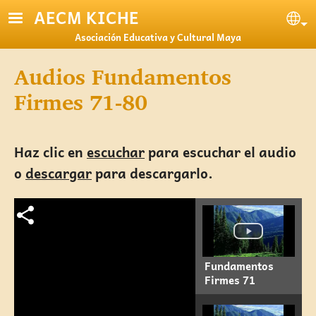
Pasar al contenido principal
AECM KICHE
Se
Asociación Educativa y Cultural Maya
Audios Fundamentos
Firmes 71-80
Haz clic en
escuchar
para escuchar el audio
o
descargar
para descargarlo.
Fundamentos
Firmes 71